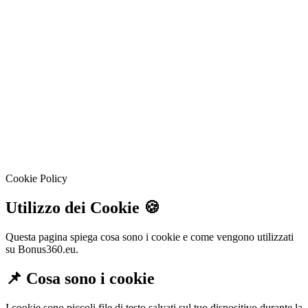
Cookie Policy
Utilizzo dei Cookie 🍪
Questa pagina spiega cosa sono i cookie e come vengono utilizzati
su Bonus360.eu.
📌 Cosa sono i cookie
I cookie sono piccoli file di testo salvati sul tuo dispositivo durante la