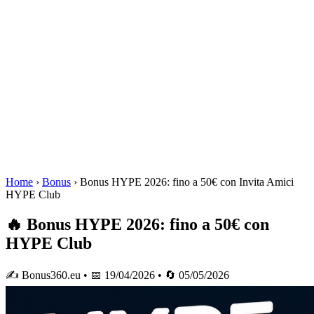
Home
›
Bonus
›
Bonus HYPE 2026: fino a 50€ con Invita Amici
HYPE Club
🔥 Bonus HYPE 2026: fino a 50€ con
HYPE Club
✍️ Bonus360.eu • 📅 19/04/2026 • 🔄 05/05/2026