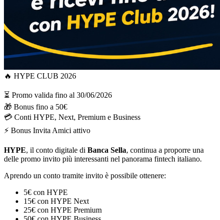
🔥 HYPE CLUB 2026
⏳ Promo valida fino al 30/06/2026
🎁 Bonus fino a 50€
💳 Conti HYPE, Next, Premium e Business
⚡ Bonus Invita Amici attivo
HYPE
, il conto digitale di
Banca Sella
, continua a proporre una
delle promo invito più interessanti nel panorama fintech italiano.
Aprendo un conto tramite invito è possibile ottenere:
5€ con HYPE
15€ con HYPE Next
25€ con HYPE Premium
50€ con HYPE Business