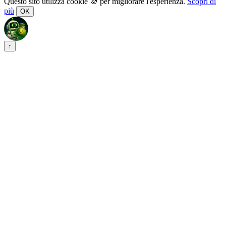
Questo sito utilizza cookie 🍪 per migliorare l'esperienza.
Scopri di
più
OK
↑