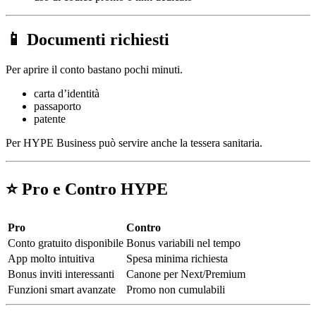
📱 Documenti richiesti
Per aprire il conto bastano pochi minuti.
carta d’identità
passaporto
patente
Per HYPE Business può servire anche la tessera sanitaria.
⭐ Pro e Contro HYPE
Pro
Contro
Conto gratuito disponibile
Bonus variabili nel tempo
App molto intuitiva
Spesa minima richiesta
Bonus inviti interessanti
Canone per Next/Premium
Funzioni smart avanzate
Promo non cumulabili