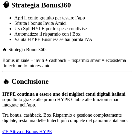
🧠 Strategia Bonus360
Apri il conto gratuito per testare l’app
Sfrutta i bonus Invita Amici
Usa SplitHYPE per le spese condivise
Automatizza il risparmio con i Box
Valuta HYPE Business se hai partita IVA
🔥 Strategia Bonus360:
Bonus iniziale + inviti + cashback + risparmio smart = ecosistema
fintech molto interessante.
🔥 Conclusione
HYPE continua a essere uno dei migliori conti digitali italiani
,
soprattutto grazie alle promo HYPE Club e alle funzioni smart
integrate nell’app.
Tra bonus, cashback, Box Risparmio e gestione completamente
digitale, resta una delle fintech più complete del panorama italiano.
👉 Attiva il Bonus HYPE