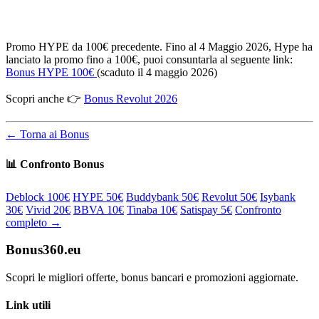
Promo HYPE da 100€ precedente. Fino al 4 Maggio 2026, Hype ha
lanciato la promo fino a 100€, puoi consuntarla al seguente link:
Bonus HYPE 100€
(scaduto il 4 maggio 2026)
Scopri anche 👉
Bonus Revolut 2026
← Torna ai Bonus
📊 Confronto Bonus
Deblock 100€
HYPE 50€
Buddybank 50€
Revolut 50€
Isybank
30€
Vivid 20€
BBVA 10€
Tinaba 10€
Satispay 5€
Confronto
completo →
Bonus360.eu
Scopri le migliori offerte, bonus bancari e promozioni aggiornate.
Link utili