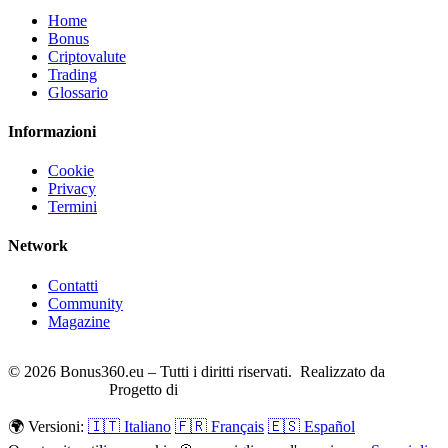
Home
Bonus
Criptovalute
Trading
Glossario
Informazioni
Cookie
Privacy
Termini
Network
Contatti
Community
Magazine
© 2026 Bonus360.eu – Tutti i diritti riservati. Realizzato da
CreaSitoFacile
Progetto di
eGratis.org
🌍 Versioni:
🇮🇹 Italiano
🇫🇷 Français
🇪🇸 Español